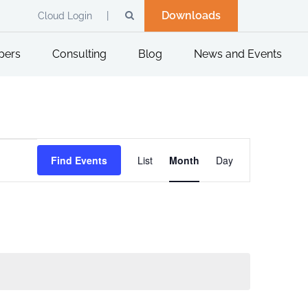
Downloads
Cloud Login
pers
Consulting
Blog
News and Events
Event
Views
Find Events
List
Month
Day
Navigation