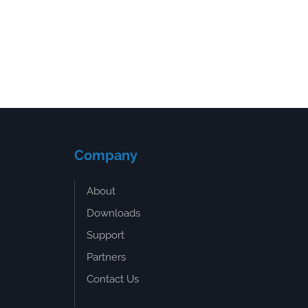
Company
About
Downloads
Support
Partners
Contact Us