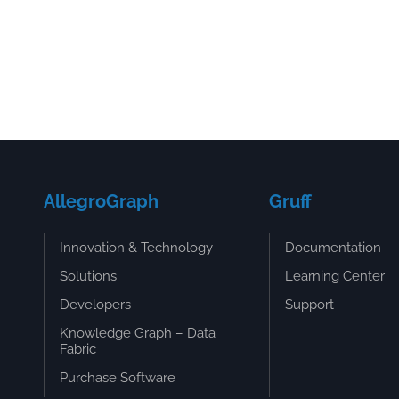
И
ПРИМЕНЕНИЕ
–
GRAPH
BASES:
PRINCIPLE
OF
OPERATION
AND
APPLICATION
AllegroGraph
Gruff
Innovation & Technology
Documentation
Solutions
Learning Center
Developers
Support
Knowledge Graph – Data
Fabric
Purchase Software