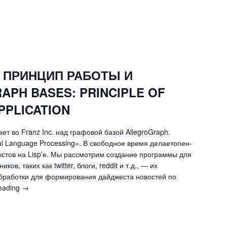
 ПРИНЦИП РАБОТЫ И
APH BASES: PRINCIPLE OF
PPLICATION
т во Franz Inc. над графовой базой AllegroGraph.
ral Language Processing». В свободное время делаетопен-
кстов на Lisp'е. Мы рассмотрим создание программы для
ков, таких как twitter, блоги, reddit и т.д., — их
обработки для формирования дайджеста новостей по
reading
ГРАФОВЫЕ
→
БАЗЫ:
ПРИНЦИП
РАБОТЫ