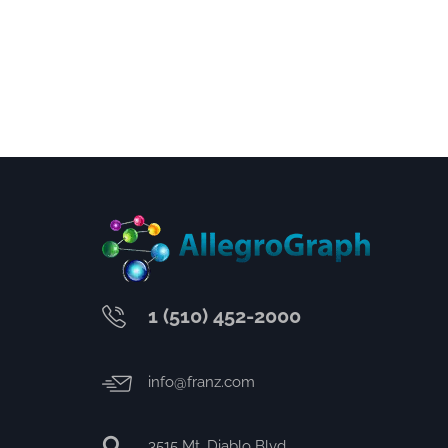
1 (510) 452-2000
info@franz.com
3515 Mt. Diablo Blvd.