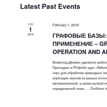
Calendar
Latest Past Events
of
Events
FEB
February 1, 2019
1
ГРАФОВЫЕ БАЗЫ:
2019
ПРИМЕНЕНИЕ – GR
OPERATION AND A
Всеволод Дёмкин удаленно работае
Преподает в Projector курс «Natu
сорс для обработки природных те
агрегации текстов из разных источни
автоматической, а затем ручной 
определенной теме. …
Continue 